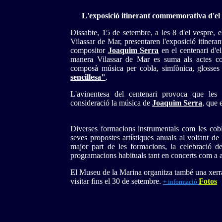
L'exposició itinerant commemorativa d'el
Dissabte, 15 de setembre, a les 8 d'el vespre,
Vilassar de Mar, presentaren l'exposició itinera
compositor
Joaquim Serra
en el centenari d'e
manera Vilassar de Mar es suma als actes com
composà música per cobla, simfònica, glosses 
sencillesa"
.
L'avinentesa del centenari provoca que les c
consideració la música de
Joaquim Serra
, que 
Diverses formacions instrumentals com les cobl
seves propostes artístiques anuals al voltant de
major part de les formacions, la celebració de
programacions habituals tant en concerts com a a
El Museu de la Marina organitza també una xerrada
visitar fins el 30 de setembre.
Fotos
+ informació